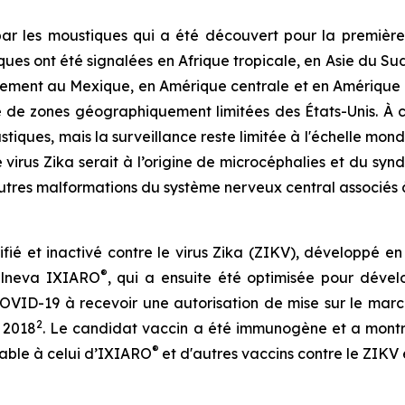
 par les moustiques qui a été découvert pour la première
s ont été signalées en Afrique tropicale, en Asie du Sud-E
ellement au Mexique, en Amérique centrale et en Amérique
 de zones géographiquement limitées des États-Unis. À ce 
stiques, mais la surveillance reste limitée à l'échelle mond
e virus Zika serait à l’origine de microcéphalies et du syn
utres malformations du système nerveux central associés à 
é et inactivé contre le virus Zika (ZIKV), développé en 
®
alneva IXIARO
, qui a ensuite été optimisée pour dével
OVID-19 à recevoir une autorisation de mise sur le ma
2
n 2018
. Le candidat vaccin a été immunogène et a montré 
®
able à celui d’IXIARO
et d'autres vaccins contre le ZIKV