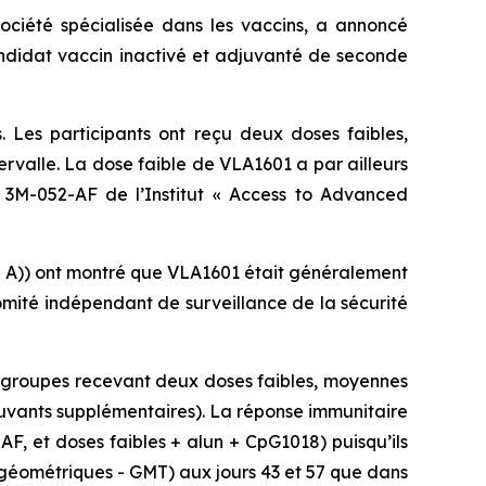
ciété spécialisée dans les vaccins, a annoncé
candidat vaccin inactivé et adjuvanté de seconde
. Les participants ont reçu deux doses faibles,
rvalle. La dose faible de VLA1601 a par ailleurs
 3M-052-AF de l’Institut « Access to Advanced
e A)) ont montré que VLA1601 était généralement
comité indépendant de surveillance de la sécurité
s groupes recevant deux doses faibles, moyennes
uvants supplémentaires). La réponse immunitaire
F, et doses faibles + alun + CpG1018) puisqu’ils
s géométriques - GMT) aux jours 43 et 57 que dans