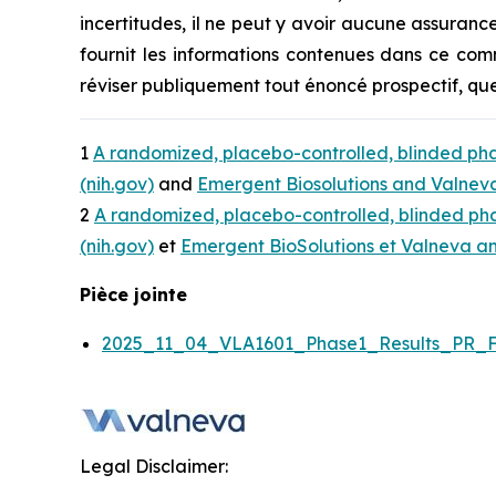
incertitudes, il ne peut y avoir aucune assuran
fournit les informations contenues dans ce com
réviser publiquement tout énoncé prospectif, que
1
A randomized, placebo-controlled, blinded phas
(nih.gov)
and
Emergent Biosolutions and Valneva 
2
A randomized, placebo-controlled, blinded phas
(nih.gov)
et
Emergent BioSolutions et Valneva ann
Pièce jointe
2025_11_04_VLA1601_Phase1_Results_PR_F
Legal Disclaimer: