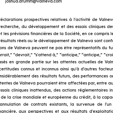
joshua.drumm@valneva.com
clarations prospectives relatives à l'activité de Valne
a recherche, du développement et des essais cliniques de
t les prévisions financières de la Société, en ce compris l
 résultats réels ou le développement de Valneva sont con
ns de Valneva peuvent ne pas être représentatifs du futu
,” “devrait,” “s'attend à,” “anticipe,” “anticipe,” “croit,
 basés en grande partie sur les attentes actuelles de V
ertitudes connus et inconnus ainsi qu'à d'autres facteurs
onsidérablement des résultats futurs, des performances o
 attentes de Valneva pourraient être affectées par, entre a
essais cliniques inattendus, des actions réglementaires 
t de la crise mondiale et européenne du crédit, à la capa
 l'annulation de contrats existants, la survenue de l
financière, aux perspectives et aux résultats d'exploit