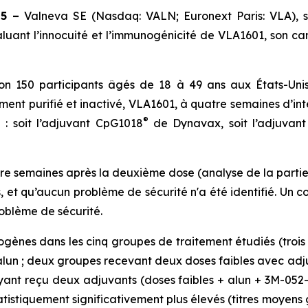
25 –
Valneva SE (Nasdaq: VALN; Euronext Paris: VLA), so
valuant l’innocuité et l’immunogénicité de VLA1601, son 
ron 150 participants âgés de 18 à 49 ans aux États-Unis
t purifié et inactivé, VLA1601, à quatre semaines d’inte
®
: soit l’adjuvant CpG1018
de Dynavax, soit l’adjuvant
re semaines après la deuxième dose (analyse de la parti
s, et qu’aucun problème de sécurité n'a été identifié. Un 
roblème de sécurité.
ènes dans les cinq groupes de traitement étudiés (troi
alun ; deux groupes recevant deux doses faibles avec adj
yant reçu deux adjuvants (doses faibles + alun + 3M-052-A
statistiquement significativement plus élevés (titres moyen