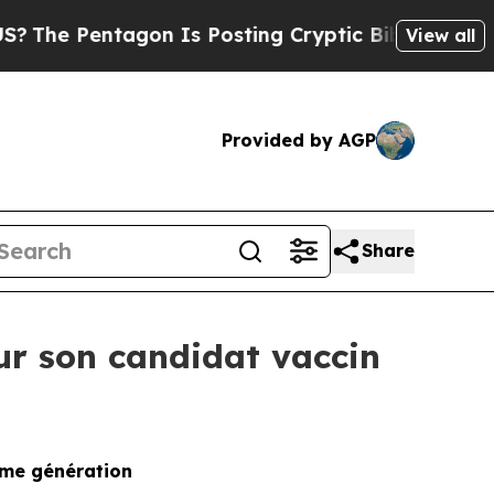
tagon Is Posting Cryptic Biblical Messages on S
View all
Provided by AGP
Share
ur son candidat vaccin
ème génération