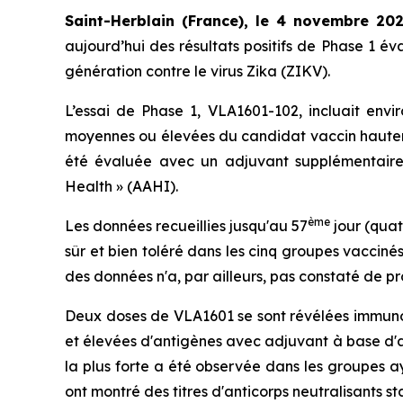
Saint-Herblain (France), le 4 novembre 20
aujourd’hui des résultats positifs de Phase 1 é
génération contre le virus Zika (ZIKV).
L’essai de Phase 1, VLA1601-102, incluait envi
moyennes ou élevées du candidat vaccin hautemen
été évaluée avec un adjuvant supplémentaire 
Health » (AAHI).
ème
Les données recueillies jusqu'au 57
jour (quat
sûr et bien toléré dans les cinq groupes vacciné
des données n'a, par ailleurs, pas constaté de p
Deux doses de VLA1601 se sont révélées immunog
et élevées d'antigènes avec adjuvant à base d'
la plus forte a été observée dans les groupes a
ont montré des titres d'anticorps neutralisants 