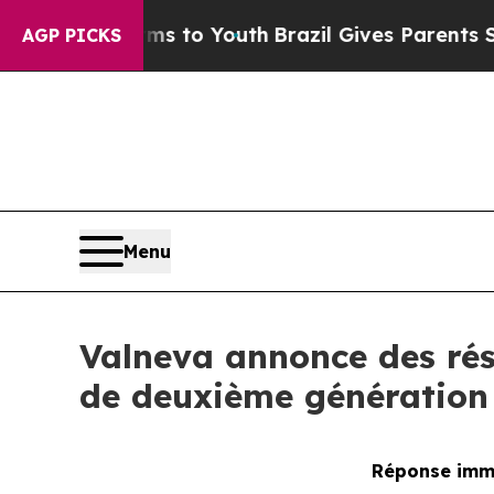
 Harms to Youth
Brazil Gives Parents Social Media
AGP PICKS
Menu
Valneva annonce des rés
de deuxième génération 
Réponse immu