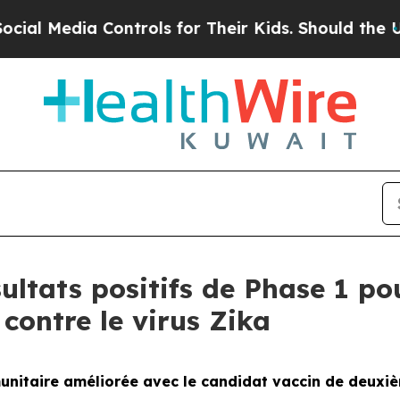
 Controls for Their Kids. Should the US?
The Pen
ultats positifs de Phase 1 po
contre le virus Zika
nitaire améliorée avec le candidat vaccin de deuxi