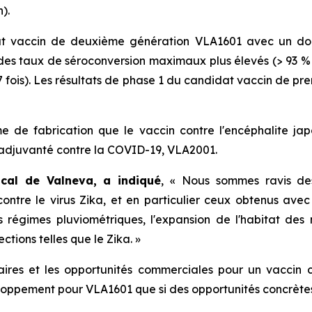
).
dat vaccin de deuxième génération VLA1601 avec un do
des taux de séroconversion maximaux plus élevés (> 93 
7 fois). Les résultats de phase 1 du candidat vaccin de pr
 de fabrication que le vaccin contre l'encéphalite ja
 adjuvanté contre la COVID-19, VLA2001.
ical de Valneva, a indiqué
, « Nous sommes ravis des
ontre le virus Zika, et en particulier ceux obtenus ave
 régimes pluviométriques, l'expansion de l'habitat de
ctions telles que le Zika. »
ires et les opportunités commerciales pour un vaccin co
ppement pour VLA1601 que si des opportunités concrètes d